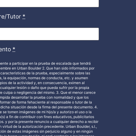
re/Tutor
*
ento
*
ente a participar en la prueba de escalada que tendrá
iciembre en Urban Boulder 2. Que han sido informados por
 características de la prueba, especialmente sobre las
ca, la equipación, normas de conducta, etc. y asumen
pios de la actividad y, en consecuencia, eximen al
cualquier lesión o daño que pueda sufrir por la propia
 de culpa o negligencia del mismo. 3. Que el menor carece
impida desarrollar la prueba con normalidad y que los
ormar de forma fehaciente al responsable o tutor de la
dicha situación desde la firma del presente documento. 4.
 se tomen imágenes de mi hijo/a y autorizo el uso o la
(s) a fin de contribuir con fines educativos, publicitarios
os. y por la presente renuncio a cualquier derecho a recibir
virtud de la autorización precedente. Urban Boulder, s.l.,
ción de estas imágenes sin perjuicio alguno y en ningún