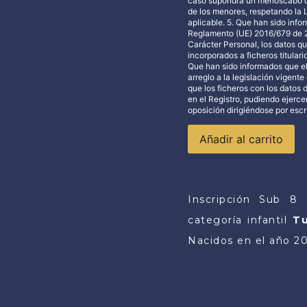
caso supondrá un menoscabo de 
de los menores, respetando la 
aplicable. 5. Que han sido inf
Reglamento (UE) 2016/679 de 2
Carácter Personal, los datos qu
incorporados a ficheros titular
Que han sido informados que el
arreglo a la legislación vigent
que los ficheros con los datos 
en el Registro, pudiendo ejerce
oposición dirigiéndose por escr
Añadir al carrito
Inscripción
Sub 8 (
categoría infantil
Tu
Nacidos en el año 20