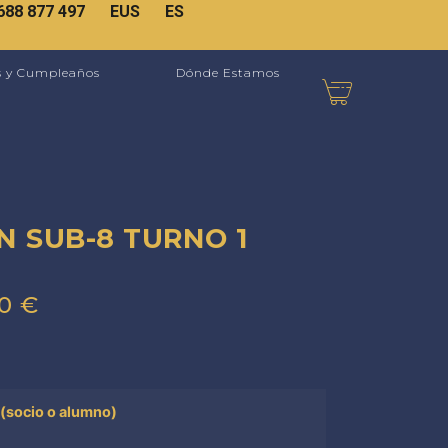
688 877 497
EUS
ES
s y Cumpleaños
Dónde Estamos
N SUB-8 TURNO 1
00
€
 (socio o alumno)