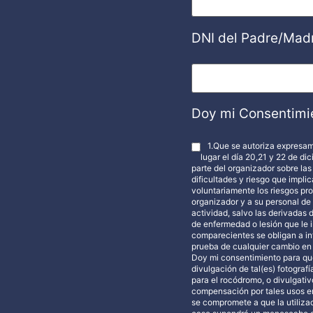
DNI del Padre/Mad
Doy mi Consentimi
1.Que se autoriza expresam
lugar el día 20,21 y 22 de d
parte del organizador sobre las
dificultades y riesgo que impli
voluntariamente los riesgos pro
organizador y a su personal de 
actividad, salvo las derivadas
de enfermedad o lesión que le 
comparecientes se obligan a inf
prueba de cualquier cambio en 
Doy mi consentimiento para que
divulgación de tal(es) fotografía
para el rocódromo, o divulgativ
compensación por tales usos en 
se compromete a que la utiliza