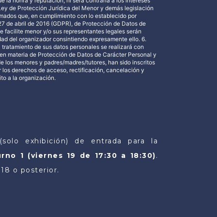
la honra y reputación, ni será contraria a los intereses
Ley de Protección Jurídica del Menor y demás legislación
ormados que, en cumplimiento con lo establecido por
7 de abril de 2016 (GDPR), de Protección de Datos de
e facilite menor y/o sus representantes legales serán
idad del organizador consintiendo expresamente ello. 6.
 tratamiento de sus datos personales se realizará con
e en materia de Protección de Datos de Carácter Personal y
de los menores y padres/madres/tutores, han sido inscritos
r los derechos de acceso, rectificación, cancelación y
ito a la organización.
solo exhibición)
de entrada para la
rno 1 (viernes 19 de 17:30 a 18:30)
.
18 o posterior.