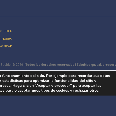
OLITIKA
 OHARRA
OOKIEAK
 Boulder
©
2026
| Todos los derechos reservados | Eskubide guztiak erreserba
DESARROLLO WEB | GROWON MARKETING
o funcionamiento del sitio. Por ejemplo para recordar sus datos
r estadísticas para optimizar la funcionalidad del sitio y
ereses. Haga clic en “Aceptar y proceder" para aceptar las
tes
para o aceptar unos tipos de cookies y rechazar otros.