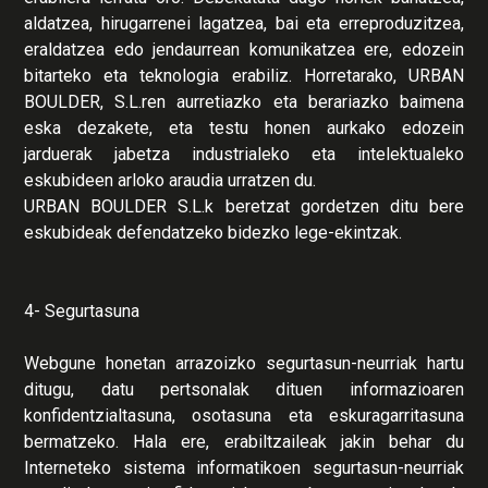
aldatzea, hirugarrenei lagatzea, bai eta erreproduzitzea,
eraldatzea edo jendaurrean komunikatzea ere, edozein
bitarteko eta teknologia erabiliz. Horretarako, URBAN
BOULDER, S.L.ren aurretiazko eta berariazko baimena
eska dezakete, eta testu honen aurkako edozein
jarduerak jabetza industrialeko eta intelektualeko
eskubideen arloko araudia urratzen du.
URBAN BOULDER S.L.k beretzat gordetzen ditu bere
eskubideak defendatzeko bidezko lege-ekintzak.
4- Segurtasuna
Webgune honetan arrazoizko segurtasun-neurriak hartu
ditugu, datu pertsonalak dituen informazioaren
konfidentzialtasuna, osotasuna eta eskuragarritasuna
bermatzeko. Hala ere, erabiltzaileak jakin behar du
Interneteko sistema informatikoen segurtasun-neurriak