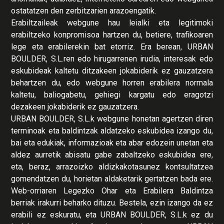
ostatatzen den zerbitzarien arazoengatik.
Erabiltzaileak webgune hau leialki eta legitimoki
erabiltzeko konpromisoa hartzen du, betiere, trafikoaren
lege eta erabilerekin bat etorriz. Era berean, URBAN
BOULDER, S.L.ren edo hirugarrenen irudia, interesak edo
eskubideak kaltetu ditzakeen jokabiderik ez gauzatzera
behartzen du, edo webgune horren erabilera normala
kaltetu, baliogabetu, gehiegi kargatu edo eragotzi
dezakeen jokabiderik ez gauzatzera.
URBAN BOULDER, S.L.k webgune honetan agertzen diren
terminoak eta baldintzak aldatzeko eskubidea izango du,
bai eta edukiak, informazioak eta abar edozein unetan eta
aldez aurretik abisatu gabe zabaltzeko eskubidea ere,
eta, beraz, arrazoizko aldizkakotasunez kontsultatzea
gomendatzen du, horietan aldaketarik gertatzen bada ere.
Web-orriaren Legezko Ohar eta Erabilera Baldintza
berriak irakurri beharko dituzu. Bestela, ezin izango da ez
erabili ez eskuratu, eta URBAN BOULDER, S.L.k ez du