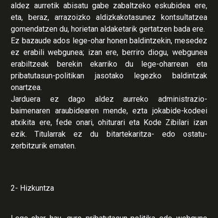
aldez aurretik abisatu gabe zabaltzeko eskubidea ere,
eta, beraz, arrazoizko aldizkakotasunez kontsultatzea
gomendatzen du, horietan aldaketarik gertatzen bada ere.
Ez bazaude ados lege-ohar honen baldintzekin, mesedez
ez erabili webgunea; izan ere, berriro diogu, webgunea
erabiltzeak berekin ekarriko du lege-oharrean eta
pribatutasun-politikan jasotako legezko baldintzak
onartzea.
Jarduera ez dago aldez aurreko administrazio-
baimenaren araubidearen mende, ezta jokabide-kodeei
atxikita ere, fede onari, ohiturari eta Kode Zibilari izan
ezik. Titularrak ez du bitartekaritza- edo ostatu-
zerbitzurik ematen.
2- Hizkuntza