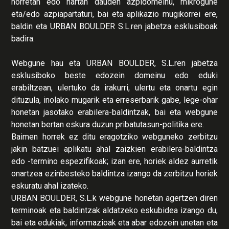
horretan edo hartan dauden azpidomeinu, mikrogune
eta/edo azpiapartaturi, bai eta aplikazio mugikorrei ere,
baldin eta URBAN BOULDER S.L.ren jabetza esklusiboak
badira.
Webgune hau eta URBAN BOULDER, S.L.ren jabetza
esklusiboko beste edozein domeinu edo eduki
erabiltzean, ulertuko da irakurri, ulertu eta onartu egin
dituzula, inolako mugarik eta erreserbarik gabe, lege-ohar
honetan jasotako erabilera-baldintzak, bai eta webgune
honetan bertan eskura duzun pribatutasun-politika ere.
Baimen horrek ez ditu eragotziko webguneko zerbitzu
jakin batzuei aplikatu ahal zaizkien erabilera-baldintza
edo -termino espezifikoak; izan ere, horiek aldez aurretik
onartzea ezinbesteko baldintza izango da zerbitzu horiek
eskuratu ahal izateko.
URBAN BOULDER, S.L.k webgune honetan agertzen diren
terminoak eta baldintzak aldatzeko eskubidea izango du,
bai eta edukiak, informazioak eta abar edozein unetan eta