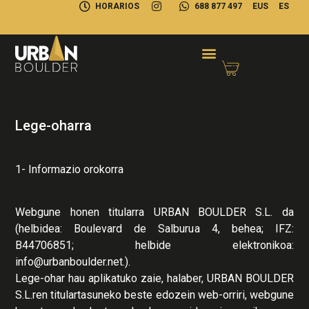
HORARIOS
688 877 497
EUS
ES
Lege-oharra
1- Informazio orokorra
Webgune honen titularra URBAN BOULDER S.L. da
(helbidea: Boulevard de Salburua 4, behea; IFZ:
B44706851; helbide elektronikoa:
info@urbanboulder.net.).
Lege-ohar hau aplikatuko zaie, halaber, URBAN BOULDER
S.L.ren titulartasuneko beste edozein web-orriri, webgune