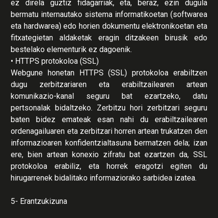
ez direla guztiz fidagarriak, eta, beraz, ezin dugula
bermatu internautako sistema informatikoetan (softwarea
eta hardwarea) edo horien dokumentu elektronikoetan eta
fitxategietan aldaketak eragin ditzakeen birusik edo
bestelako elementurik ez dagoenik.
• HTTPS protokoloa (SSL)
Webgune honetan HTTPS (SSL) protokoloa erabiltzen
dugu zerbitzariaren eta erabiltzailearen artean
komunikazio-kanal seguru bat ezartzeko, datu
pertsonalak bidaltzeko. Zerbitzu hori zerbitzari seguru
baten bidez emateak esan nahi du erabiltzailearen
ordenagailuaren eta zerbitzari horren artean trukatzen den
informazioaren konfidentzialtasuna bermatzen dela; izan
ere, bien artean konexio zifratu bat ezartzen da, SSL
protokoloa erabiliz, eta horrek eragotzi egiten du
hirugarrenek bidalitako informaziorako sarbidea izatea.
5- Erantzukizuna