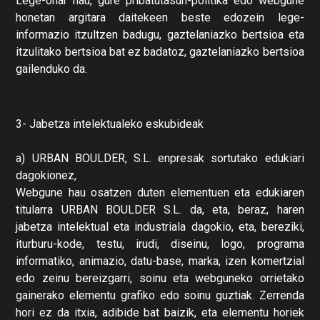
Lege-ohar hau, gure pribatutasun-politika edo webgune
honetan argitara daitekeen beste edozein lege-
informazio itzultzen badugu, gaztelaniazko bertsioa eta
itzulitako bertsioa bat ez badatoz, gaztelaniazko bertsioa
gailenduko da.
3- Jabetza intelektualeko eskubideak
a) URBAN BOULDER, S.L. enpresak sortutako edukiari
dagokionez,
Webgune hau osatzen duten elementuen eta edukiaren
titularra URBAN BOULDER S.L. da, eta, beraz, haren
jabetza intelektual eta industriala dagokio, eta, bereziki,
iturburu-kode, testu, irudi, diseinu, logo, programa
informatiko, animazio, datu-base, marka, izen komertzial
edo zeinu bereizgarri, soinu eta webguneko orrietako
gainerako elementu grafiko edo soinu guztiak. Zerrenda
hori ez da itxia, adibide bat baizik, eta elementu horiek