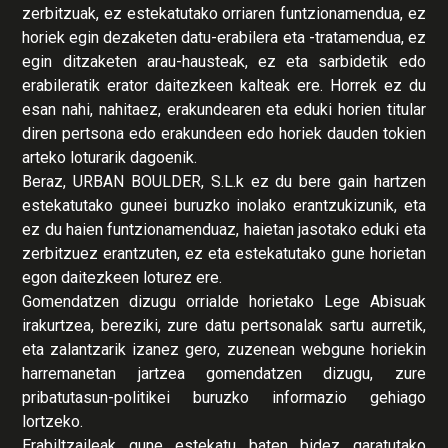
zerbitzuak, ez estekatutako orriaren funtzionamendua, ez
horiek egin dezaketen datu-erabilera eta -tratamendua, ez
egin ditzaketen arau-hausteak, ez eta sarbidetik edo
erabileratik erator daitezkeen kalteak ere. Horrek ez du
esan nahi, nahitaez, erakundearen eta eduki horien titular
diren pertsona edo erakundeen edo horiek dauden tokien
arteko loturarik dagoenik.
Beraz, URBAN BOULDER, S.L.k ez du bere gain hartzen
estekatutako guneei buruzko inolako erantzukizunik, eta
ez du haien funtzionamenduaz, haietan jasotako eduki eta
zerbitzuez erantzuten, ez eta estekatutako gune horietan
egon daitezkeen loturez ere.
Gomendatzen dizugu orrialde horietako Lege Abisuak
irakurtzea, bereziki, zure datu pertsonalak sartu aurretik,
eta zalantzarik izanez gero, zuzenean webgune horiekin
harremanetan jartzea gomendatzen dizugu, zure
pribatutasun-politikei buruzko informazio gehiago
lortzeko.
Erabiltzaileak gune estekatu baten bidez garatutako