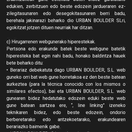
edukien, zerbitzuen edo beste edozein jardueraren ez-
zilegitasunaren edo desegokitasunaren berri badu,
berehala jakinarazi beharko dio URBAN BOULDER SLri,
egokitzat jotzen dituen neurriak har ditzan.
c) Hirugarrenen webgunerako hiperestekak.
Pertsona edo erakunde batek beste webgune batetik
hiperesteka bat egin nahi badu, honako baldintza hauek
bete beharko ditu:
• Berariaz debekatuta dago URBAN BOULDER, S.L. web
guneko orri bat web gune horretakoa ez den beste batean
aurkeztea (para la técnica conocido con los mismos o
similares efectos), bai eta URBAN BOULDER, S.L. web
gunearen bidez hedatutako edozein eduki beste web
gune batean sartzea ere, “, line linking” izeneko
teknikaren bidez, edo beste edozein, ondorio
berberetarako edo antzekoetarako, erakundearen
berariazko baimenik gabe.