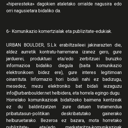
«hiperesteka» dagokien ataletako orrialde nagusira edo
orri nagusietara bidaliko da.
6- Komunikazio komertzialak eta publizitate-edukiak.
URBAN BOULDER, S.L.k erabiltzaileei jakinarazten die,
aldez aurretik kontratu-harremana izanez gero, gure
jarduerei, produktuei eta/edo zerbitzuei buruzko
informazioa bidaliko diegula (baita komunikazio
elektronikoen bidez ere), gure interes legitimoan
oinarrituta. Informazio hori bidali nahi ez badizugu,
mesedez, mezu elektroniko bat bidali iezaguzu
info@urbanboulder.net helbidera, eta horrela egingo dugu.
Horrelako komunikazioak bidaltzeko baimena kentzeak
ez du baldintzatzen zure datuen tratamendua
pribatutasun-politikan deskribatutako gainerako
helburuetarako. Bezeroa ez bazara, mota horretako
publizitate- eta/edo merkataritza-komunikazioak