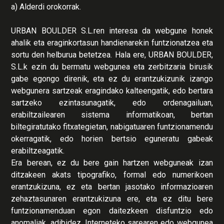
a) Alderdi orokorrak.
URBAN BOULDER S.L.ren interesa da webgune honek
ahalik eta eraginkortasun handienarekin funtzionatzea eta
sortu den helburua betetzea. Hala ere, URBAN BOULDER,
S.L.k ezin du bermatu webgunea eta zerbitzaria birusik
gabe egongo direnik, eta ez du erantzukizunik izango
webgunera sartzeak eragindako kalteengatik, edo bertara
sartzeko ezintasunagatik, edo ordenagailuan,
erabiltzailearen sistema informatikoan, bertan
biltegiratutako fitxategietan, nabigatuaren funtzionamendu
okerragatik, edo horien bertsio eguneratu gabeak
erabiltzeagatik.
Era berean, ez du bere gain hartzen webguneak izan
ditzakeen akats tipografiko, formal edo numerikoen
erantzukizuna, ez eta bertan jasotako informazioaren
zehaztasunaren erantzukizuna ere, eta ez ditu bere
funtzionamenduan egon daitezkeen disfuntzio edo
anomaliak, adibidez, Interneteko sarearen edo webgunea