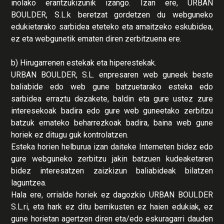
inolako erantzukizunik izango. Izan ere, URBAN
BOULDER, S.L.k beretzat gordetzen du webguneko
edukietarako sarbidea eteteko eta amaitzeko eskubidea,
ez eta webgunetik ematen diren zerbitzuena ere.
b) Hirugarrenen estekak eta hiperestekak.
URBAN BOULDER, S.L. enpresaren web guneek beste
baliabide edo web gune batzuetarako esteka edo
sarbidea erraztu dezakete, baldin eta gure ustez zure
interesekoak badira edo gure web guneetako zerbitzu
batzuk emateko beharrezkoak badira, baina web gune
horiek ez ditugu guk kontrolatzen.
Esteka horien helburua izan daiteke Interneten bidez edo
gure webguneko zerbitzu jakin batzuen kudeaketaren
bidez interesatzen zaizkizun baliabideak bilatzen
laguntzea.
Hala ere, orrialde horiek ez dagozkio URBAN BOULDER
S.L.ri, eta hark ez ditu berrikusten ez haien edukiak, ez
gune horietan agertzen diren eta/edo eskuragarri dauden