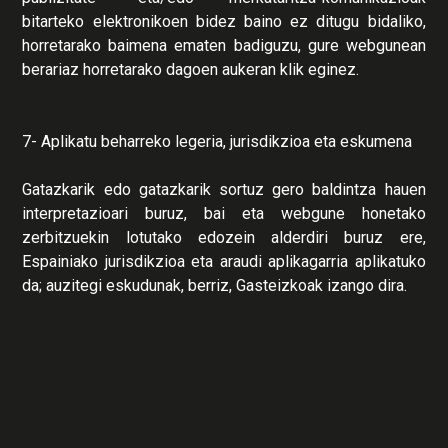
bitarteko elektronikoen bidez baino ez ditugu bidaliko,
horretarako baimena ematen badiguzu, gure webgunean
berariaz horretarako dagoen aukeran klik eginez.
7- Aplikatu beharreko legeria, jurisdikzioa eta eskumena
Gatazkarik edo gatazkarik sortuz gero baldintza hauen
interpretazioari buruz, bai eta webgune honetako
zerbitzuekin lotutako edozein alderdiri buruz ere,
Espainiako jurisdikzioa eta araudi aplikagarria aplikatuko
da; auzitegi eskudunak, berriz, Gasteizkoak izango dira.