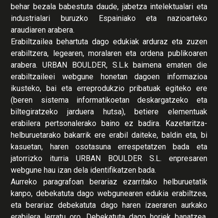
behar bezala babestuta daude, jabetza intelektualari eta
industrialari buruzko Espainiako eta nazioarteko
araudiaren arabera.
Erabiltzailea behartuta dago edukiak arduraz eta zuzen
erabiltzera, legearen, moralaren eta ordena publikoaren
arabera. URBAN BOULDER, S.L.k baimena ematen die
erabiltzaileei webgune honetan dagoen informazioa
ikusteko, bai eta erreprodukzio pribatuak egiteko ere
(beren sistema informatikoetan deskargatzeko eta
biltegiratzeko jarduera hutsa), betiere elementuak
erabilera pertsonalerako baino ez badira. Kazetaritza-
helburuetarako bakarrik ere erabil daiteke, baldin eta, bi
kasuetan, haren osotasuna errespetatzen bada eta
jatorrizko iturria URBAN BOULDER S.L. enpresaren
webgune hau izan dela identifikatzen bada.
Aurreko paragrafoan berariaz ezarritako helburuetatik
kanpo, debekatuta dago webgunearen edukia erabiltzea,
eta berariaz debekatuta dago haren izaeraren aurkako
erabilera lerratu oro. Debekatuta dago horiek banatzea,