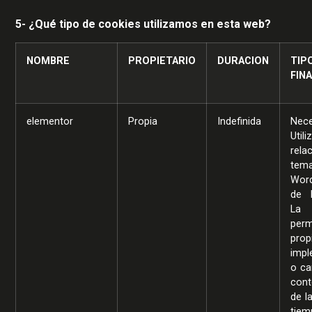
5- ¿Qué tipo de cookies utilizamos en esta web?
NOMBRE
PROPIETARIO
DURACION
TI
FIN
elementor
Propia
Indefinida
Nece
Util
rela
te
Wor
de 
La 
per
prop
impl
o ca
cont
de l
tiem