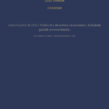
LEGE OHARRA
COOKIEAK
Urban Boulder
©
2026
| Todos los derechos reservados | Eskubide
guztiak erreserbatuta |
DESARROLLO WEB | GROWON MARKETING