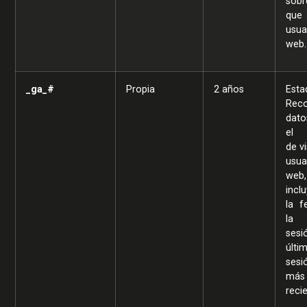
sobr
que
usua
web.
_ga_#
Propia
2 años
Esta
Reco
dato
el 
de vi
usua
web,
incl
la f
la 
ses
últi
sesi
más
reci