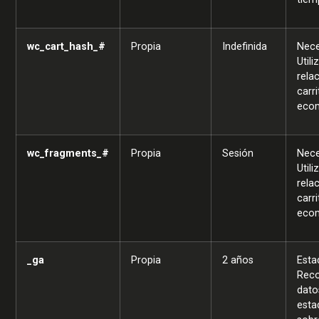
wc_cart_hash_#
Propia
Indefinida
Nece
Util
rela
carr
eco
wc_fragments_#
Propia
Sesión
Nece
Util
rela
carr
eco
_ga
Propia
2 años
Esta
Reco
dato
esta