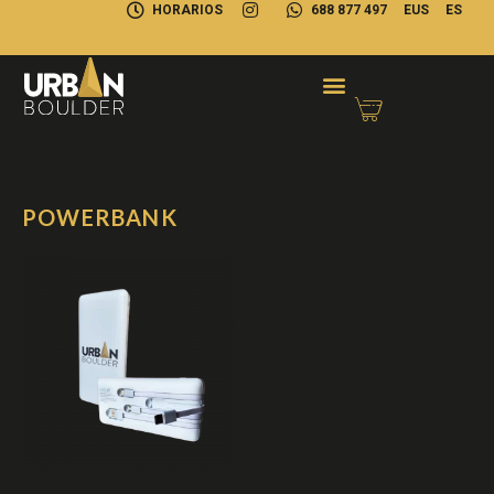
HORARIOS
688 877 497
EUS
ES
POWERBANK